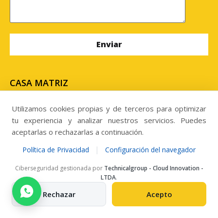
CASA MATRIZ
Uribe #636, edificio centro de negocios Uribe, oficina
N° 302, Antofagasta. Chile
Utilizamos cookies propias y de terceros para optimizar
tu experiencia y analizar nuestros servicios. Puedes
SUCURSAL
aceptarlas o rechazarlas a continuación.
Panamericana Norte 3604, Kilometro 813,
|
Política de Privacidad
Configuración del navegador
Megacentro, Copiapó. Chile.
Ciberseguridad gestionada por
Technicalgroup - Cloud Innovation -
LTDA
.
Llamanos al
Rechazar
Acepto
Telefono: +56 957284303
ventas@grupomisecop.com
New