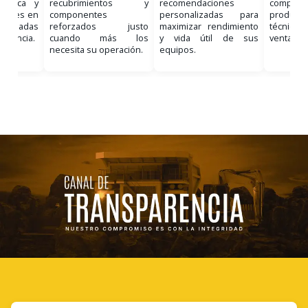
nostica y
recubrimientos y
recomendaciones
comple
ciones en
componentes
personalizadas para
product
, basadas
reforzados justo
maximizar rendimiento
técnico 
eriencia.
cuando más los
y vida útil de sus
venta.
necesita su operación.
equipos.