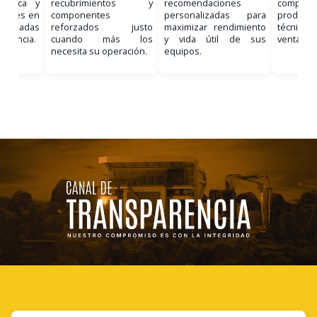
nostica y
recubrimientos y
recomendaciones
comple
ciones en
componentes
personalizadas para
product
, basadas
reforzados justo
maximizar rendimiento
técnico 
eriencia.
cuando más los
y vida útil de sus
venta.
necesita su operación.
equipos.