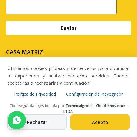
CASA MATRIZ
Uribe #636, edificio centro de negocios Uribe, oficina
N° 302, Antofagasta. Chile
Utilizamos cookies propias y de terceros para optimizar
tu experiencia y analizar nuestros servicios. Puedes
SUCURSAL
aceptarlas o rechazarlas a continuación.
Panamericana Norte 3604, Kilometro 813,
|
Política de Privacidad
Configuración del navegador
Megacentro, Copiapó. Chile.
Ciberseguridad gestionada por
Technicalgroup - Cloud Innovation -
LTDA
.
Llamanos al
Rechazar
Acepto
Telefono: +56 957284303
ventas@grupomisecop.com
New