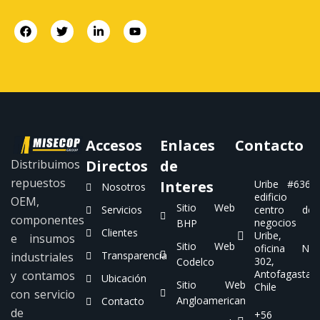
Accesos
Enlaces
Contacto
Distribuimos
Directos
de
repuestos
Interes
Uribe #636,
Nosotros
edificio
OEM,
Sitio Web
Servicios
centro de
componentes
negocios
BHP
Clientes
Uribe,
e insumos
Sitio Web
oficina N°
Transparencia
industriales
302,
Codelco
Antofagasta.
y contamos
Ubicación
Sitio Web
Chile
con servicio
Angloamerican
Contacto
de
+56