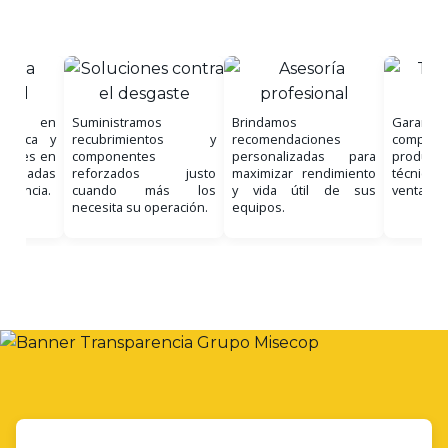
uipo en
Suministramos
Brindamos
Garantiz
nostica y
recubrimientos y
recomendaciones
comple
ciones en
componentes
personalizadas para
product
, basadas
reforzados justo
maximizar rendimiento
técnico 
eriencia.
cuando más los
y vida útil de sus
venta.
necesita su operación.
equipos.