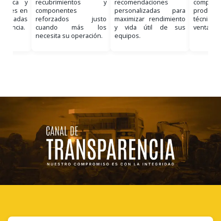
nostica y
recubrimientos y
recomendaciones
comple
ciones en
componentes
personalizadas para
product
, basadas
reforzados justo
maximizar rendimiento
técnico 
eriencia.
cuando más los
y vida útil de sus
venta.
necesita su operación.
equipos.