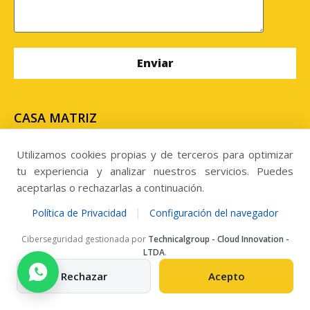
CASA MATRIZ
Uribe #636, edificio centro de negocios Uribe, oficina
N° 302, Antofagasta. Chile
Utilizamos cookies propias y de terceros para optimizar
tu experiencia y analizar nuestros servicios. Puedes
SUCURSAL
aceptarlas o rechazarlas a continuación.
Panamericana Norte 3604, Kilometro 813,
|
Política de Privacidad
Configuración del navegador
Megacentro, Copiapó. Chile.
Ciberseguridad gestionada por
Technicalgroup - Cloud Innovation -
LTDA
.
Llamanos al
Rechazar
Acepto
Telefono: +56 957284303
ventas@grupomisecop.com
New