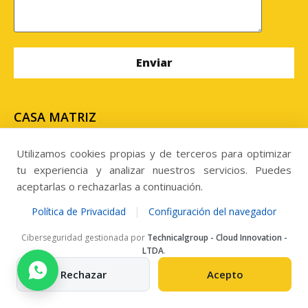
CASA MATRIZ
Uribe #636, edificio centro de negocios Uribe, oficina
N° 302, Antofagasta. Chile
Utilizamos cookies propias y de terceros para optimizar
tu experiencia y analizar nuestros servicios. Puedes
SUCURSAL
aceptarlas o rechazarlas a continuación.
Panamericana Norte 3604, Kilometro 813,
|
Política de Privacidad
Configuración del navegador
Megacentro, Copiapó. Chile.
Ciberseguridad gestionada por
Technicalgroup - Cloud Innovation -
LTDA
.
Llamanos al
Rechazar
Acepto
Telefono: +56 957284303
ventas@grupomisecop.com
New