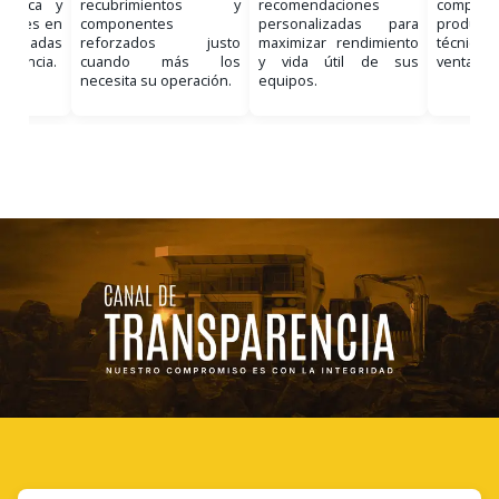
nostica y
recubrimientos y
recomendaciones
comple
ciones en
componentes
personalizadas para
product
, basadas
reforzados justo
maximizar rendimiento
técnico 
eriencia.
cuando más los
y vida útil de sus
venta.
necesita su operación.
equipos.