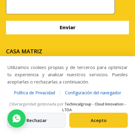
CASA MATRIZ
Uribe #636, edificio centro de negocios Uribe, oficina
N° 302, Antofagasta. Chile
Utilizamos cookies propias y de terceros para optimizar
tu experiencia y analizar nuestros servicios. Puedes
SUCURSAL
aceptarlas o rechazarlas a continuación.
Panamericana Norte 3604, Kilometro 813,
|
Política de Privacidad
Configuración del navegador
Megacentro, Copiapó. Chile.
Ciberseguridad gestionada por
Technicalgroup - Cloud Innovation -
LTDA
.
Llamanos al
Rechazar
Acepto
Telefono: +56 957284303
ventas@grupomisecop.com
New