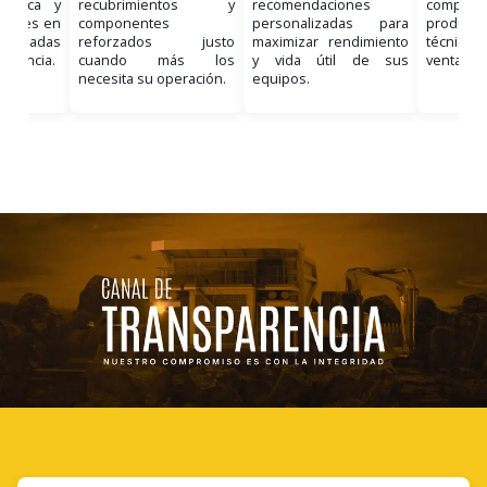
nostica y
recubrimientos y
recomendaciones
comple
ciones en
componentes
personalizadas para
product
, basadas
reforzados justo
maximizar rendimiento
técnico 
eriencia.
cuando más los
y vida útil de sus
venta.
necesita su operación.
equipos.