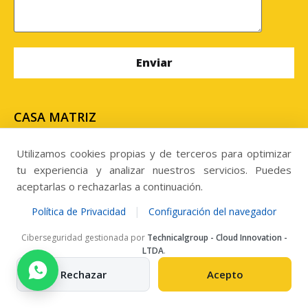
CASA MATRIZ
Uribe #636, edificio centro de negocios Uribe, oficina
N° 302, Antofagasta. Chile
Utilizamos cookies propias y de terceros para optimizar
tu experiencia y analizar nuestros servicios. Puedes
SUCURSAL
aceptarlas o rechazarlas a continuación.
Panamericana Norte 3604, Kilometro 813,
|
Política de Privacidad
Configuración del navegador
Megacentro, Copiapó. Chile.
Ciberseguridad gestionada por
Technicalgroup - Cloud Innovation -
LTDA
.
Llamanos al
Rechazar
Acepto
Telefono: +56 957284303
ventas@grupomisecop.com
New