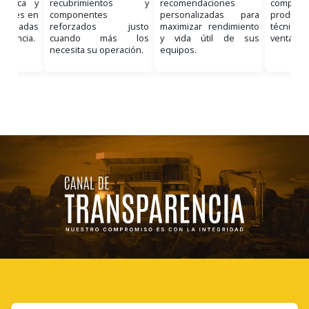
nostica y
recubrimientos y
recomendaciones
comple
ciones en
componentes
personalizadas para
product
, basadas
reforzados justo
maximizar rendimiento
técnico 
eriencia.
cuando más los
y vida útil de sus
venta.
necesita su operación.
equipos.